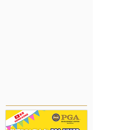
包括：球位費和高爾夫球桿租賃費
可選擇
：平日和週末
最多4名學生：1名教練
多日註冊可享受5%折扣。
名額有限。
會員價：HK$3,180 / 非會員價：HK$3,480（會籍
信息請參考
這裡
。）
我們還提供定制團體和私人團體選項。（有關詳細信
息，請聯繫我們
info@pacificpinesports.com
。）
從推桿基礎、短推桿基礎、中鐵桿基礎、長桿基礎、
揮桿分析，到球場實戰教學等等。
有問題嗎？請聯繫我們
info@pacif
icpinesports.com
，
Whatsapp +852 9137 8386，或
+852 3526-
0270
。