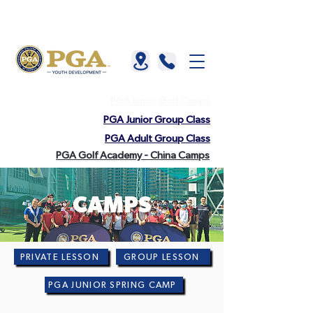
About us |
China |
HKGTA |
FAQ |
Contact us
PGA Junior Golf Camps
PGA Junior Group Class
PGA Adult Group Class
PGA Golf Academy - China Camps
CAMPS
PRIVATE LESSON
GROUP LESSON
PGA JUNIOR SPRING CAMP