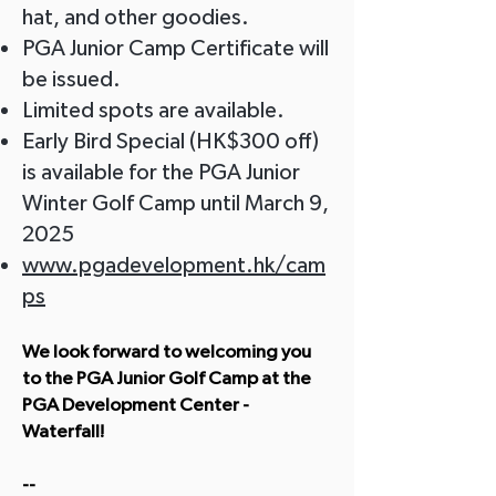
hat, and other goodies.
PGA Junior Camp Certificate will
be issued.
Limited spots are available.
Early Bird Special (HK$300 off)
is available for the PGA Junior
Winter Golf Camp until March 9,
2025
www.pgadevelopment.hk/cam
ps
We look forward to welcoming you
to the PGA Junior Golf Camp at the
PGA Development Center -
Waterfall!
--